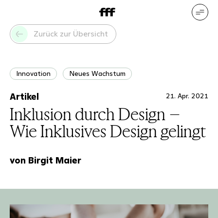
DE
EN
Unsere Leistungen
Unsere
Zurück zur Übersicht
Referenzen
Wer wir sind
Was
uns bewegt
Innovation
Neues Wachstum
Artikel
21. Apr. 2021
Inklusion durch Design –
Wie Inklusives Design gelingt
von Birgit Maier