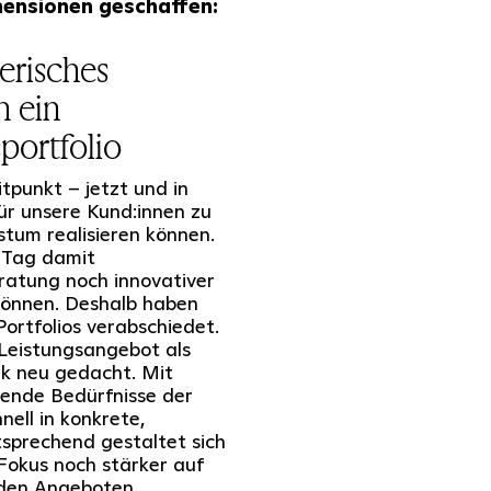
mensionen geschaffen:
erisches
h ein
portfolio
tpunkt – jetzt und in
ür unsere Kund:innen zu
stum realisieren können.
 Tag damit
ratung noch innovativer
können. Deshalb haben
Portfolios verabschiedet.
Leistungsangebot als
ik neu gedacht. Mit
hende Bedürfnisse der
ell in konkrete,
tsprechend gestaltet sich
Fokus noch stärker auf
den Angeboten