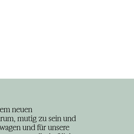
erem neuen
rum, mutig zu sein und
 wagen und für unsere