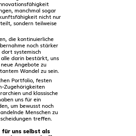
nnovationsfähigkeit
ungen, manchmal sogar
kunftsfähigkeit nicht nur
eilt, sondern teilweise
n, die kontinuierliche
bernahme noch stärker
 dort systemisch
 alle darin bestärkt, uns
n, neue Angebote zu
stantem Wandel zu sein.
hen Portfolio, festen
in-Zugehörigkeiten
archien und klassische
aben uns für ein
eden, um bewusst noch
handelnde Menschen zu
tscheidungen treffen.
ür uns selbst als