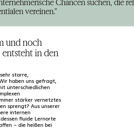
nternehmerische Chancen suchen, die rele
ntialen vereinen.”
um und noch
 entsteht in den
sehr starre,
 Wir haben uns gefragt,
it unterschiedlichen
omplexen
immer stärker vernetztes
en sprengt? Aus unserer
sere internen
essen fluide Lernorte
fen – die heißen bei