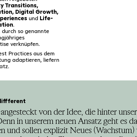
y Transitions,
ion, Digital Growth,
xperiences
und
Life-
ation
.
 durch so genannte
ngjähriges
ise verknüpfen.
st Practices aus dem
ung adaptieren, liefern
atz.
diffferent
e angesteckt von der Idee, die hinter uns
Denn in unserem neuen Ansatz geht es da
en und sollen explizit Neues (Wachstum)