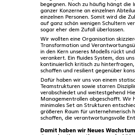
begegnen. Noch zu häufig hängt die I
ganzer Konzerne an einzelnen Abteil
einzelnen Personen. Somit wird die Zu
auf ganz schön wenigen Schultern vert
sogar eher dem Zufall überlassen.
Wir wollten eine Organisation skizziere
Transformation und Verantwortungsü
in den Kern unseres Modells rückt und
verankert. Ein fluides System, das uns
kontinuierlich kritisch zu hinterfrage
schaffen und resilient gegenüber kon
Dafür haben wir uns von einem statisc
Teamstrukturen sowie starren Diszipl
verabschiedet und weitestgehend Hier
Managementrollen abgeschafft. Wir h
minimales Set an Strukturen entschi
größeren Raum für unternehmerisch 
schaffen, die verantwortungsvolle En
Damit haben wir Neues Wachstum f