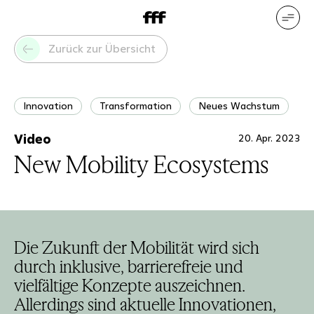
DE
EN
Unsere Leistungen
Unsere
Zurück zur Übersicht
Referenzen
Wer wir sind
Was
uns bewegt
Innovation
Transformation
Neues Wachstum
Video
20. Apr. 2023
New Mobility Ecosystems
Die Zukunft der Mobilität wird sich
durch inklusive, barrierefreie und
vielfältige Konzepte auszeichnen.
Allerdings sind aktuelle Innovationen,