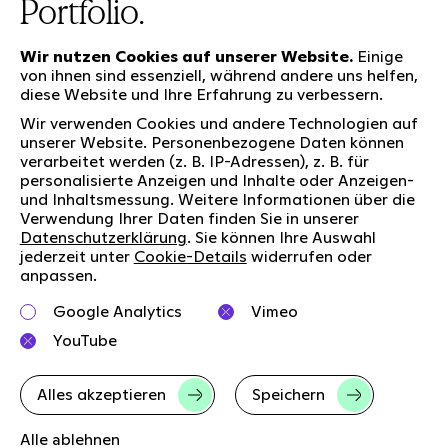
Portfolio.
Wir nutzen Cookies auf unserer Website.
Einige
von ihnen sind essenziell, während andere uns helfen,
diese Website und Ihre Erfahrung zu verbessern.
Unsere Leistungen
Wir verwenden Cookies und andere Technologien auf
unserer Website. Personenbezogene Daten können
verarbeitet werden (z. B. IP-Adressen), z. B. für
personalisierte Anzeigen und Inhalte oder Anzeigen-
Wer wir sind
Social Media
und Inhaltsmessung. Weitere Informationen über die
Jobs
Newsletter
Verwendung Ihrer Daten finden Sie in unserer
Datenschutzerklärung
. Sie können Ihre Auswahl
Unsere Verantwortung
LinkedIn
jederzeit unter
Cookie-Details
widerrufen oder
Kontakt
Kununu
anpassen.
Charta der Vielfalt
Google Analytics
Vimeo
Right to Speak
YouTube
Alles akzeptieren
Speichern
Impressum
Datenschutz
AGB
Cookie-Details
Alle ablehnen