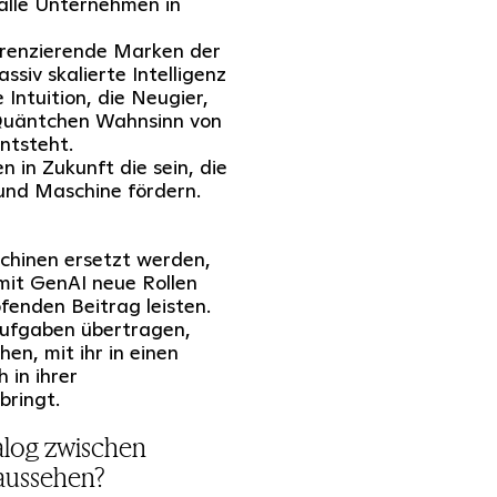
alle Unternehmen in
erenzierende Marken der
siv skalierte Intelligenz
Intuition, die Neugier,
Quäntchen Wahnsinn von
ntsteht.
 in Zukunft die sein, die
und Maschine fördern.
chinen ersetzt werden,
mit GenAI neue Rollen
fenden Beitrag leisten.
Aufgaben übertragen,
en, mit ihr in einen
 in ihrer
bringt.
alog zwischen
aussehen?