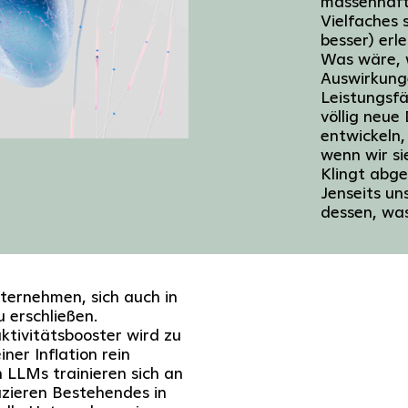
massenhaft 
Vielfaches 
besser) erl
Was wäre, 
Auswirkung
Leistungsfä
völlig neue
entwickeln,
wenn wir si
Klingt abge
Jenseits un
dessen, was
ternehmen, sich auch in
 erschließen.
uktivitätsbooster wird zu
ner Inflation rein
 LLMs trainieren sich an
zieren Bestehendes in