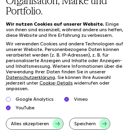
Organisation, Marke und
Portfolio.
Wir nutzen Cookies auf unserer Website.
Einige
von ihnen sind essenziell, während andere uns helfen,
diese Website und Ihre Erfahrung zu verbessern.
Unsere Leistungen
Wir verwenden Cookies und andere Technologien auf
unserer Website. Personenbezogene Daten können
verarbeitet werden (z. B. IP-Adressen), z. B. für
personalisierte Anzeigen und Inhalte oder Anzeigen-
Wer wir sind
Social Media
und Inhaltsmessung. Weitere Informationen über die
Jobs
Newsletter
Verwendung Ihrer Daten finden Sie in unserer
Datenschutzerklärung
. Sie können Ihre Auswahl
Unsere Verantwortung
LinkedIn
jederzeit unter
Cookie-Details
widerrufen oder
Kontakt
Kununu
anpassen.
Charta der Vielfalt
Google Analytics
Vimeo
Right to Speak
YouTube
Alles akzeptieren
Speichern
Impressum
Datenschutz
AGB
Cookie-Details