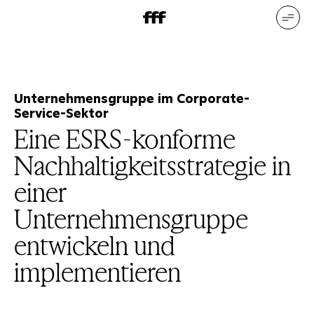
DE
EN
Unsere Leistungen
Unsere
Referenzen
Wer wir sind
Was
uns bewegt
Unternehmensgruppe im Corporate-
Service-Sektor
Eine ESRS-konforme
Nachhaltigkeitsstrategie in
einer
Unternehmensgruppe
entwickeln und
implementieren