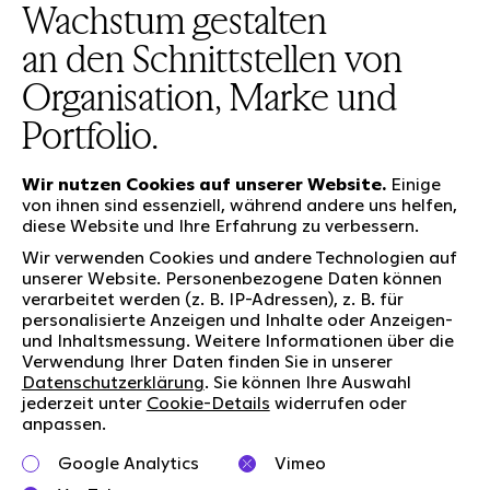
Wachstum gestalten
an den Schnittstellen von
Organisation, Marke und
Portfolio.
Wir nutzen Cookies auf unserer Website.
Einige
von ihnen sind essenziell, während andere uns helfen,
diese Website und Ihre Erfahrung zu verbessern.
Unsere Leistungen
Wir verwenden Cookies und andere Technologien auf
unserer Website. Personenbezogene Daten können
verarbeitet werden (z. B. IP-Adressen), z. B. für
personalisierte Anzeigen und Inhalte oder Anzeigen-
Wer wir sind
Social Media
und Inhaltsmessung. Weitere Informationen über die
Jobs
Newsletter
Verwendung Ihrer Daten finden Sie in unserer
Datenschutzerklärung
. Sie können Ihre Auswahl
Unsere Verantwortung
LinkedIn
jederzeit unter
Cookie-Details
widerrufen oder
Kontakt
Kununu
anpassen.
Charta der Vielfalt
Google Analytics
Vimeo
Right to Speak