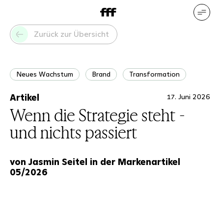
DE
EN
Unsere Leistungen
Unsere
Zurück zur Übersicht
Referenzen
Wer wir sind
Was
uns bewegt
Neues Wachstum
Brand
Transformation
Artikel
17. Juni 2026
Wenn die Strategie steht -
und nichts passiert
von Jasmin Seitel in der Markenartikel
05/2026